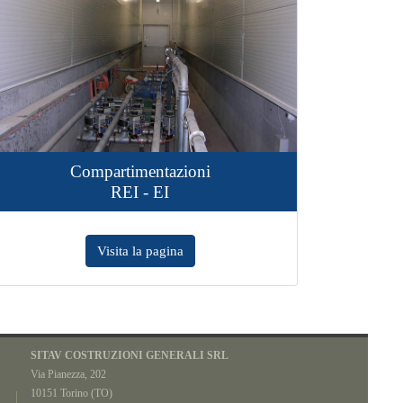
imentazioni
Airfix
I - EI
Facciata Ventilata
a la pagina
Visita la pagina
SITAV COSTRUZIONI GENERALI SRL
Via Pianezza, 202
10151 Torino (TO)