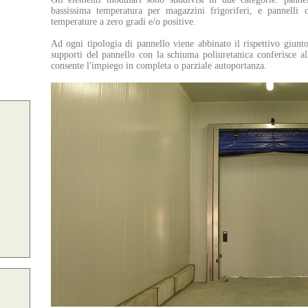
bassissima temperatura per magazzini frigoriferi, e pannelli
temperature a zero gradi e/o positive.
Ad ogni tipologia di pannello viene abbinato il rispettivo giunt
supporti del pannello con la schiuma poliuretanica conferisce al
consente l'impiego in completa o parziale autoportanza.