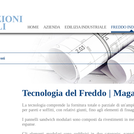
HOME
AZIENDA
EDILIZIA INDUSTRIALE
FREDDO IND
nti
Tecnologia del Freddo | Magaz
La tecnologia comprende la fornitura totale o parziale di un'ampi
per pareti e soffitti, con relativi giunti, fino agli elementi di fissa
I pannelli sandwich modulari sono composti da rivestimenti in met
espanse.
Gli elementi modulari sono suddivisi in due categorie: pannell