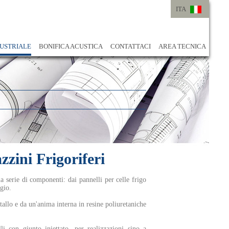
ITA
ITA
ENG
USTRIALE
BONIFICA ACUSTICA
CONTATTACI
AREA TECNICA
zini Frigoriferi
a serie di componenti: dai pannelli per celle frigo
ggio.
allo e da un'anima interna in resine poliuretaniche
i con giunto iniettato, per realizzazioni sino a