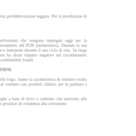
erna prefabbricazione leggera. Per la produzione di
 performanti che vengono impiegati oggi per la
glioramento del PUR (poliuretano). Durante la sua
 e nemmeno durante il suo ciclo di vita. Su larga
 non ha alcun impatto negativo sul riscaldamento
ombustibili fossili.
ERNI:
e frigo, hanno la caratteristica di resistere molto
 al contatto con prodotti chimici per la pulitura e
eghe a base di ferro e carbonio che uniscono alle
 peculiari di resistenza alla corrosione.