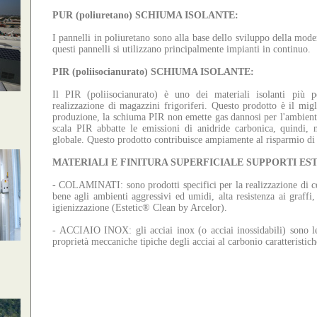
PUR (poliuretano) SCHIUMA ISOLANTE:
I pannelli in poliuretano sono alla base dello sviluppo della mod
questi pannelli si utilizzano principalmente impianti in continuo.
PIR (poliisocianurato) SCHIUMA ISOLANTE:
Il PIR (poliisocianurato) è uno dei materiali isolanti più
realizzazione di magazzini frigoriferi. Questo prodotto è il mi
produzione, la schiuma PIR non emette gas dannosi per l'ambiente
scala PIR abbatte le emissioni di anidride carbonica, quindi,
globale. Questo prodotto contribuisce ampiamente al risparmio di c
MATERIALI E FINITURA SUPERFICIALE SUPPORTI EST
- COLAMINATI: sono prodotti specifici per la realizzazione di cell
bene agli ambienti aggressivi ed umidi, alta resistenza ai graffi,
igienizzazione (Estetic® Clean by Arcelor).
- ACCIAIO INOX: gli acciai inox (o acciai inossidabili) sono l
proprietà meccaniche tipiche degli acciai al carbonio caratteristiche